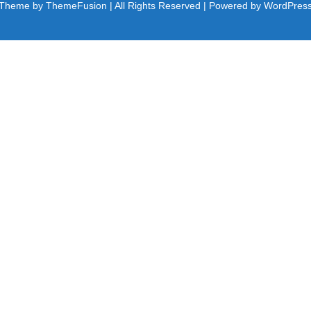
a Theme by
ThemeFusion
| All Rights Reserved | Powered by
WordPres