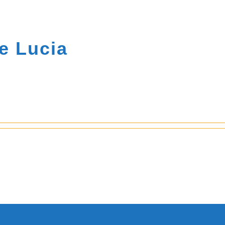
de
Lucia
gún detalle.
do 0 entradas de blog.